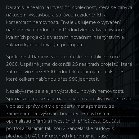
Daramis je realitní a investiční společnost, která se zabývá
nákupem, výstavbou a správou rezidenčních a
komerčních nemovitostí. Trvale usilujeme o vytváření
nadčasových hodnot prostřednictvím realizace vysoce
kvalitních projektů s vlastním inovačním inženýrstvím a
zákaznicky orientovaným přístupem.
Společnost Daramis vznikla v České republice v roce
2000. Úspěšně jsme dokončili 25 realitních projektů, které
zahrnují více než 3500 jednotek a plánujeme dalších 8,
které celkem nabídnou přes 990 jednotek.
Nezabýváme se ale jen výstavbou nových nemovitostí.
Specializujeme se také na pronájem a poskytování služeb
v oblasti správy aktiv a property managementu se
zaměřením na zvyšování hodnoty nemovitostí a
optimalizaci příjmů a investičních příležitostí. Součástí
portfolia Daramis tak jsou 2 kancelářské budovy s
plochou 30 400 m² určených k pronájmu. Naše