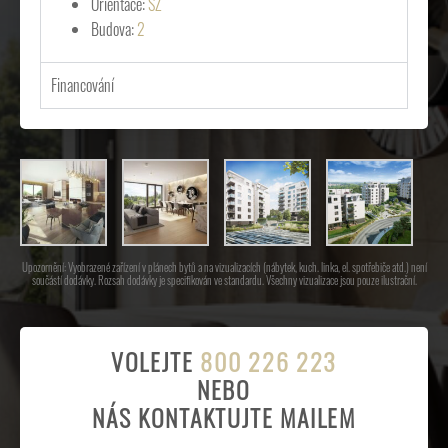
Orientace:
SZ
Budova:
2
Financování
Upozornění: Vyobrazené zařízení v plánech bytů a na vizualizacích (nábytek, kuch. linka, el. spotřebiče atd.) není
součástí dodávky. Rozsah dodávky je specifikován ve standardu. Všechny vizualizace jsou pouze ilustrační.
VOLEJTE
800 226 223
NEBO
NÁS KONTAKTUJTE MAILEM