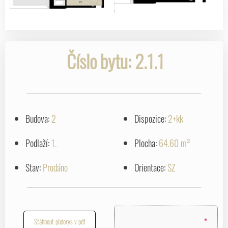
Číslo bytu: 2.1.1
Budova:
2
Dispozice:
2+kk
Podlaží:
1.
Plocha:
64.60 m²
Stav:
Prodáno
Orientace:
SZ
*
Stáhnout půdorys v pdf