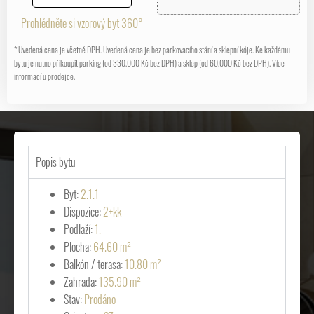
Prohlédněte si vzorový byt 360°
* Uvedená cena je včetně DPH. Uvedená cena je bez parkovacího stání a sklepní kóje. Ke každému
bytu je nutno přikoupit parking (od 330.000 Kč bez DPH) a sklep (od 60.000 Kč bez DPH). Více
informací u prodejce.
Popis bytu
Byt:
2.1.1
Dispozice:
2+kk
Podlaží:
1.
Plocha:
64.60 m²
Balkón / terasa:
10.80 m²
Zahrada:
135.90 m²
Stav:
Prodáno