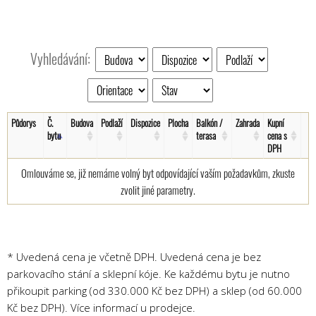
Vyhledávání:
Půdorys
Č.
Budova
Podlaží
Dispozice
Plocha
Balkón /
Zahrada
Kupní
bytu
terasa
cena s
DPH
Omlouváme se, již nemáme volný byt odpovídající vaším požadavkům, zkuste
zvolit jiné parametry.
* Uvedená cena je včetně DPH. Uvedená cena je bez
parkovacího stání a sklepní kóje. Ke každému bytu je nutno
přikoupit parking (od 330.000 Kč bez DPH) a sklep (od 60.000
Kč bez DPH). Více informací u prodejce.