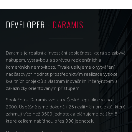
DEVELOPER -
DARAMIS
Daramis je realitní a investiční společnost, která se zabývá
nákupem, výstavbou a správou rezidenčních a
komerčních nemovitostí. Trvale usilujeme o vytváření
nadčasových hodnot prostřednictvím realizace vysoce
kvalitních projektů s vlastním inovačním inženýrstvím a
zákaznicky orientovaným přístupem.
Společnost Daramis vznikla v České republice v roce
2000. Úspěšně jsme dokončili 25 realitních projektů, které
zahrnují více než 3500 jednotek a plánujeme dalších 8,
které celkem nabídnou přes 990 jednotek.