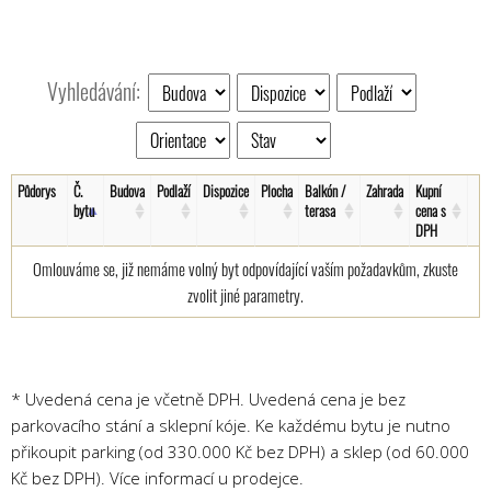
Vyhledávání:
Půdorys
Č.
Budova
Podlaží
Dispozice
Plocha
Balkón /
Zahrada
Kupní
bytu
terasa
cena s
DPH
Omlouváme se, již nemáme volný byt odpovídající vaším požadavkům, zkuste
zvolit jiné parametry.
* Uvedená cena je včetně DPH. Uvedená cena je bez
parkovacího stání a sklepní kóje. Ke každému bytu je nutno
přikoupit parking (od 330.000 Kč bez DPH) a sklep (od 60.000
Kč bez DPH). Více informací u prodejce.