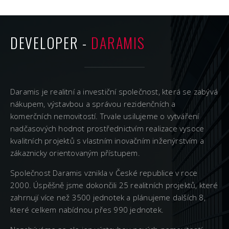
DEVELOPER -
DARAMIS
Daramis je realitní a investiční společnost, která se zabývá
nákupem, výstavbou a správou rezidenčních a
komerčních nemovitostí. Trvale usilujeme o vytváření
nadčasových hodnot prostřednictvím realizace vysoce
kvalitních projektů s vlastním inovačním inženýrstvím a
zákaznicky orientovaným přístupem.
Společnost Daramis vznikla v České republice v roce
2000. Úspěšně jsme dokončili 25 realitních projektů, které
zahrnují více než 3500 jednotek a plánujeme dalších 8,
které celkem nabídnou přes 990 jednotek.