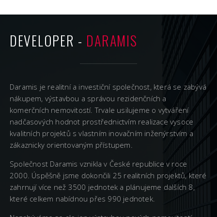
DEVELOPER -
DARAMIS
Daramis je realitní a investiční společnost, která se zabývá
nákupem, výstavbou a správou rezidenčních a
komerčních nemovitostí. Trvale usilujeme o vytváření
nadčasových hodnot prostřednictvím realizace vysoce
kvalitních projektů s vlastním inovačním inženýrstvím a
zákaznicky orientovaným přístupem.
Společnost Daramis vznikla v České republice v roce
2000. Úspěšně jsme dokončili 25 realitních projektů, které
zahrnují více než 3500 jednotek a plánujeme dalších 8,
které celkem nabídnou přes 990 jednotek.