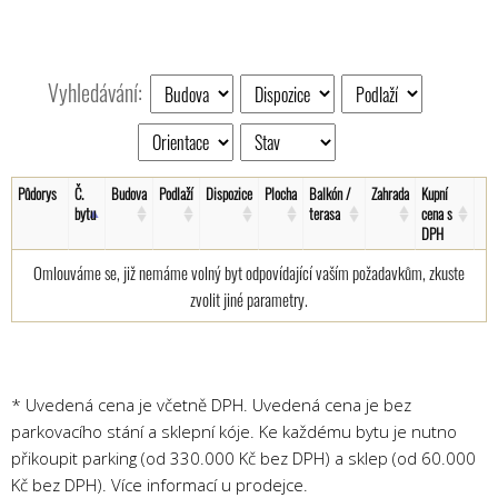
Vyhledávání:
Půdorys
Č.
Budova
Podlaží
Dispozice
Plocha
Balkón /
Zahrada
Kupní
bytu
terasa
cena s
DPH
Omlouváme se, již nemáme volný byt odpovídající vaším požadavkům, zkuste
zvolit jiné parametry.
* Uvedená cena je včetně DPH. Uvedená cena je bez
parkovacího stání a sklepní kóje. Ke každému bytu je nutno
přikoupit parking (od 330.000 Kč bez DPH) a sklep (od 60.000
Kč bez DPH). Více informací u prodejce.