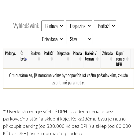
Vyhledávání:
Půdorys
Č.
Budova
Podlaží
Dispozice
Plocha
Balkón /
Zahrada
Kupní
bytu
terasa
cena s
DPH
Omlouváme se, již nemáme volný byt odpovídající vaším požadavkům, zkuste
zvolit jiné parametry.
* Uvedená cena je včetně DPH. Uvedená cena je bez
parkovacího stání a sklepní kóje. Ke každému bytu je nutno
přikoupit parking (od 330.000 Kč bez DPH) a sklep (od 60.000
Kč bez DPH). Více informací u prodejce.