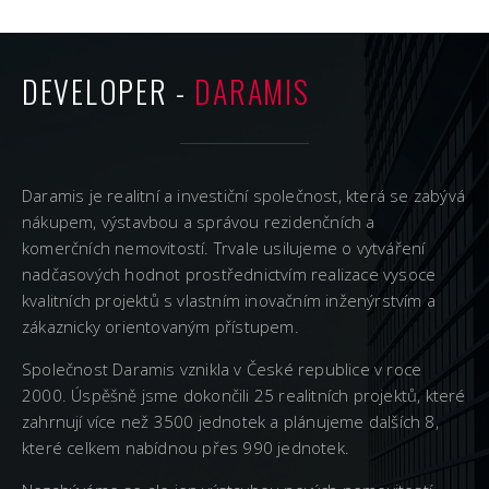
DEVELOPER -
DARAMIS
Daramis je realitní a investiční společnost, která se zabývá
nákupem, výstavbou a správou rezidenčních a
komerčních nemovitostí. Trvale usilujeme o vytváření
nadčasových hodnot prostřednictvím realizace vysoce
kvalitních projektů s vlastním inovačním inženýrstvím a
zákaznicky orientovaným přístupem.
Společnost Daramis vznikla v České republice v roce
2000. Úspěšně jsme dokončili 25 realitních projektů, které
zahrnují více než 3500 jednotek a plánujeme dalších 8,
které celkem nabídnou přes 990 jednotek.