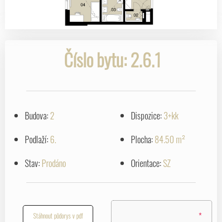
Číslo bytu: 2.6.1
Budova:
2
Dispozice:
3+kk
Podlaží:
6.
Plocha:
84.50 m²
Stav:
Prodáno
Orientace:
SZ
*
Stáhnout půdorys v pdf