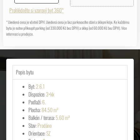
Prohlédněte si vzorový byt 360°
* Uvedená cena je včetně DPH. Uvedená cena je bez parkovacího stání a sklepní kóje. Ke každému
bytu je nutno přikoupit parking (od 330.000 Kč bez DPH) a sklep (od 60.000 Kč bez DPH). Více
informací u prodejce.
Popis bytu
Byt:
2.6.1
Dispozice:
3+kk
Podlaží:
6.
Plocha:
84.50 m²
Balkón / terasa:
5.60 m²
Stav:
Prodáno
Orientace:
SZ