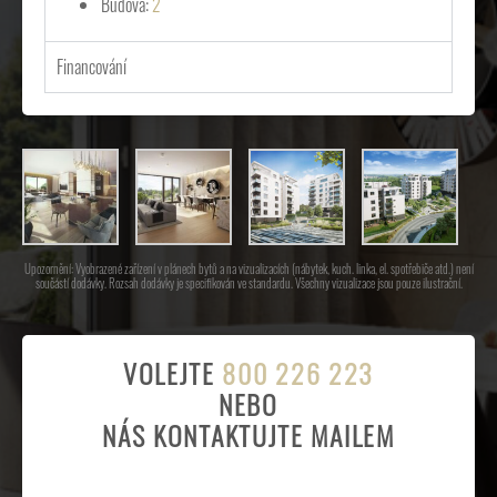
Budova:
2
Financování
Upozornění: Vyobrazené zařízení v plánech bytů a na vizualizacích (nábytek, kuch. linka, el. spotřebiče atd.) není
součástí dodávky. Rozsah dodávky je specifikován ve standardu. Všechny vizualizace jsou pouze ilustrační.
VOLEJTE
800 226 223
NEBO
NÁS KONTAKTUJTE MAILEM