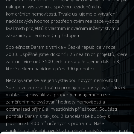
nákupem, výstavbou a správou rezidenčních a
komerčních nemovitostí. Trvale usilujeme o vytváření
nadčasových hodnot prostřednictvím realizace vysoce
kvalitních projektů s vlastním inovačním inženýrstvím a
zákaznicky orientovaným přístupem.
Společnost Daramis vznikla v České republice v roce
2000. Úspěšně jsme dokončili 25 realitních projektů, které
zahrnují více než 3500 jednotek a plánujeme dalších 8,
které celkem nabídnou přes 990 jednotek.
Nezabýváme se ale jen výstavbou nových nemovitostí.
Specializujeme se také na pronájem a poskytování služeb
v oblasti správy aktiv a property managementu se
zaměřením na zvyšování hodnoty nemovitostí a
optimalizaci příjmů a investičních příležitostí. Součástí
portfolia Daramis tak jsou 2 kancelářské budovy s
plochou 30 400 m² určených k pronájmu. Naše
společnost působí rovněž v hotelovém odvětví, kde vlastní