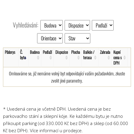
Vyhledávání:
Půdorys
Č.
Budova
Podlaží
Dispozice
Plocha
Balkón /
Zahrada
Kupní
bytu
terasa
cena s
DPH
Omlouváme se, již nemáme volný byt odpovídající vaším požadavkům, zkuste
zvolit jiné parametry.
* Uvedená cena je včetně DPH. Uvedená cena je bez
parkovacího stání a sklepní kóje. Ke každému bytu je nutno
přikoupit parking (od 330.000 Kč bez DPH) a sklep (od 60.000
Kč bez DPH). Více informací u prodejce.