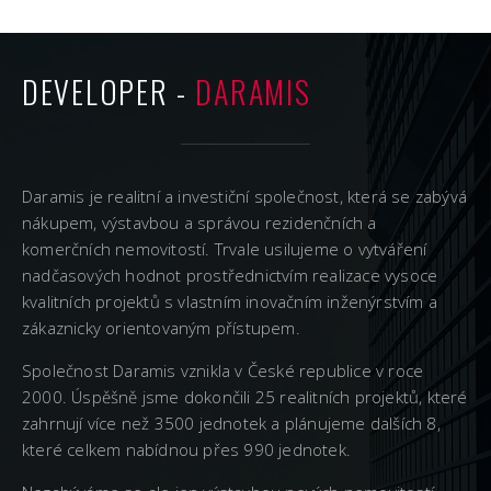
DEVELOPER -
DARAMIS
Daramis je realitní a investiční společnost, která se zabývá
nákupem, výstavbou a správou rezidenčních a
komerčních nemovitostí. Trvale usilujeme o vytváření
nadčasových hodnot prostřednictvím realizace vysoce
kvalitních projektů s vlastním inovačním inženýrstvím a
zákaznicky orientovaným přístupem.
Společnost Daramis vznikla v České republice v roce
2000. Úspěšně jsme dokončili 25 realitních projektů, které
zahrnují více než 3500 jednotek a plánujeme dalších 8,
které celkem nabídnou přes 990 jednotek.