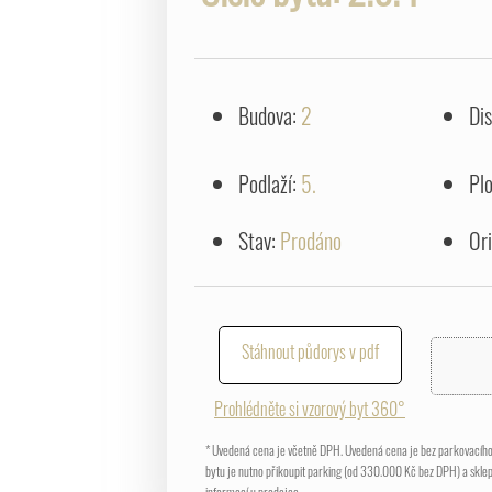
Budova:
2
Di
Podlaží:
5.
Pl
Stav:
Prodáno
Or
Stáhnout půdorys v pdf
Prohlédněte si vzorový byt 360°
* Uvedená cena je včetně DPH. Uvedená cena je bez parkovacího 
bytu je nutno přikoupit parking (od 330.000 Kč bez DPH) a skle
informací u prodejce.