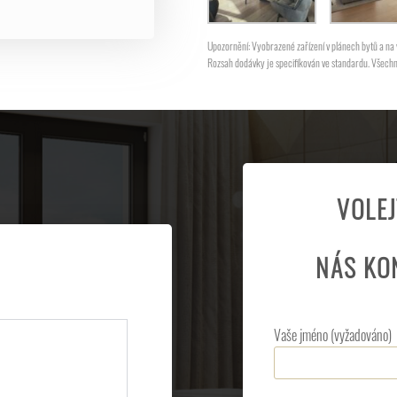
Upozornění: Vyobrazené zařízení v plánech bytů a na vi
Rozsah dodávky je specifikován ve standardu. Všechny 
VOLE
NÁS KO
Vaše jméno (vyžadováno)