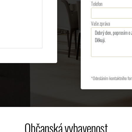
Telefon
Vaše zpráva
*Odesláním kontaktního for
Občanská vybavenost