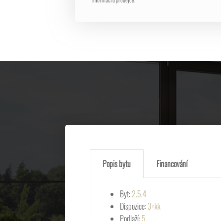
Popis bytu
Financování
Byt:
2.5.4
Dispozice:
3+kk
Podlaží:
5.