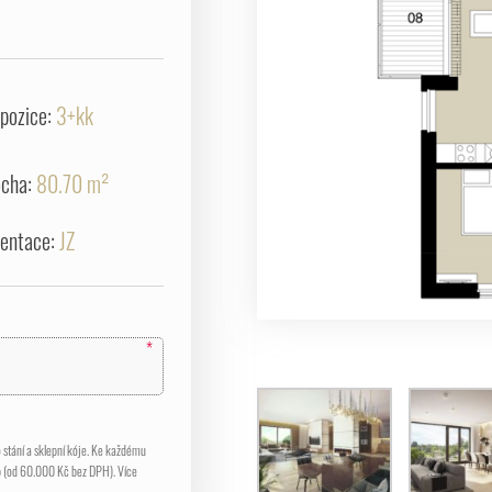
spozice:
3+kk
ocha:
80.70 m²
ientace:
JZ
*
stání a sklepní kóje. Ke každému
p (od 60.000 Kč bez DPH). Více