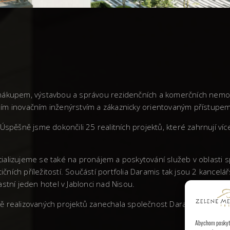
vá nákupem, výstavbou a správou rezidenčních a komerčních nemo
stním inovačním inženýrstvím a zákaznicky orientovaným přístupem
Úspěšně jsme dokončili 25 realitních projektů, které zahrnují ví
ializujeme se také na pronájem a poskytování služeb v oblasti
tičních příležitostí. Součástí portfolia Daramis tak jsou 2 kanc
stní jeden hotel v Jablonci nad Nisou.
litě realizovaných projektů zanechala společnost Daramis v Česk
Abychom poskytli