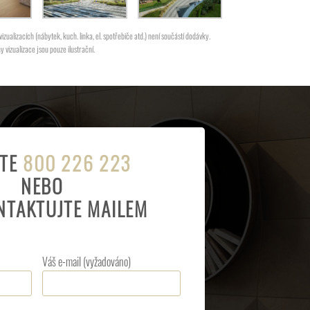
zualizacích (nábytek, kuch. linka, el. spotřebiče atd.) není součástí dodávky.
vizualizace jsou pouze ilustrační.
JTE
800 226 223
NEBO
NTAKTUJTE MAILEM
Váš e-mail (vyžadováno)