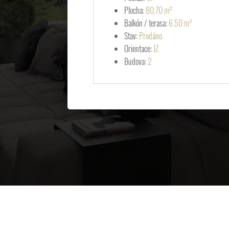
Plocha:
80.70 m²
Balkón / terasa:
6.50 m²
Stav:
Prodáno
Orientace:
JZ
Budova:
2