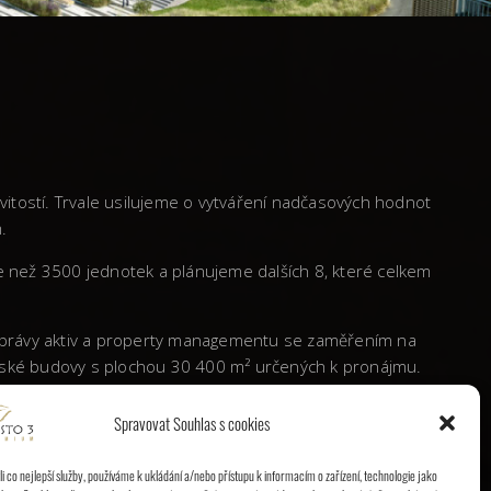
vitostí. Trvale usilujeme o vytváření nadčasových hodnot
.
ce než 3500 jednotek a plánujeme dalších 8, které celkem
 správy aktiv a property managementu se zaměřením na
elářské budovy s plochou 30 400 m² určených k pronájmu.
Spravovat Souhlas s cookies
é republice výraznou stopu a etablovala se jako vyhledávaný
 co nejlepší služby, používáme k ukládání a/nebo přístupu k informacím o zařízení, technologie jako