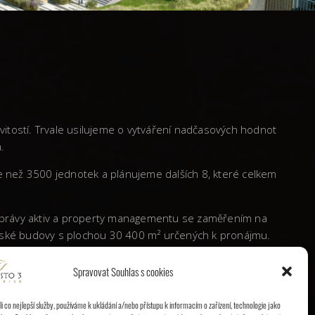
vitostí. Trvale usilujeme o vytváření nadčasových hodnot
.
ce než 3500 jednotek a plánujeme dalších 8, které celkem
 správy aktiv a property managementu se zaměřením na
elářské budovy s plochou 30 400 m² určených k pronájmu.
Spravovat Souhlas s cookies
é republice výraznou stopu a etablovala se jako vyhledávaný
 co nejlepší služby, používáme k ukládání a/nebo přístupu k informacím o zařízení, technologie jako