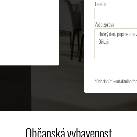
Telefon
Vaše zpráva
*Odesláním kontaktního for
Občanská vybavenost