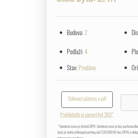
Budova:
2
Di
Podlaží:
4.
Pl
Stav:
Prodáno
Or
Stáhnout půdorys v pdf
Prohlédněte si vzorový byt 360°
* Uvedená cena je včetně DPH. Uvedená cena je bez parkovacího 
bytu je nutno přikoupit parking (od 330.000 Kč bez DPH) a skle
informací u prodejce.