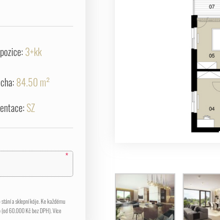
spozice:
3+kk
ocha:
84.50 m²
ientace:
SZ
*
stání a sklepní kóje. Ke každému
p (od 60.000 Kč bez DPH). Více