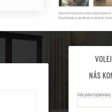
Upozornění: Vyobrazené zařízení v plánech bytů a na vi
Rozsah dodávky je specifikován ve standardu. Všechny 
VOLE
NÁS KO
Vaše jméno (vyžadováno)