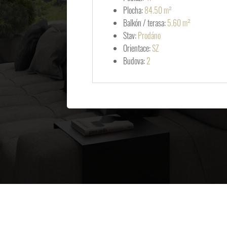
Plocha:
84.50 m²
Balkón / terasa:
5.60 m²
Stav:
Prodáno
Orientace:
SZ
Budova:
2