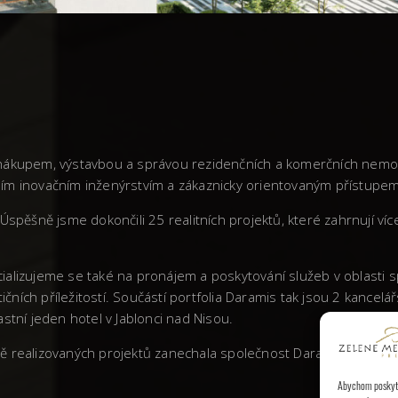
vá nákupem, výstavbou a správou rezidenčních a komerčních nemo
stním inovačním inženýrstvím a zákaznicky orientovaným přístupem
Úspěšně jsme dokončili 25 realitních projektů, které zahrnují ví
ializujeme se také na pronájem a poskytování služeb v oblasti
tičních příležitostí. Součástí portfolia Daramis tak jsou 2 kanc
stní jeden hotel v Jablonci nad Nisou.
litě realizovaných projektů zanechala společnost Daramis v Česk
Abychom poskytli