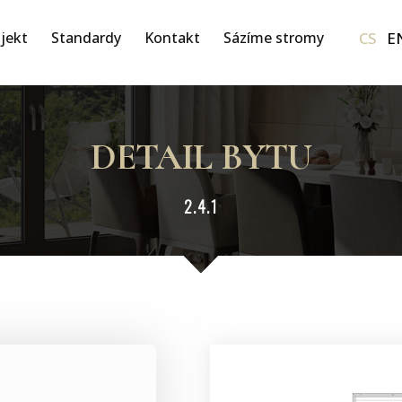
CS
E
jekt
Standardy
Kontakt
Sázíme stromy
DETAIL BYTU
2.4.1