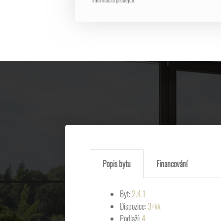
Popis bytu
Financování
Byt:
2.4.1
Dispozice:
3+kk
Podlaží:
4.