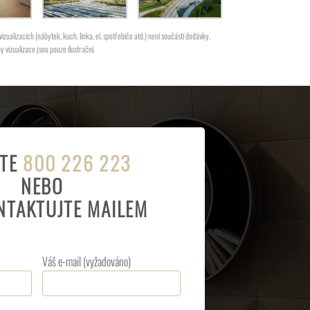
zualizacích (nábytek, kuch. linka, el. spotřebiče atd.) není součástí dodávky.
vizualizace jsou pouze ilustrační.
JTE
800 226 223
NEBO
NTAKTUJTE MAILEM
Váš e-mail (vyžadováno)