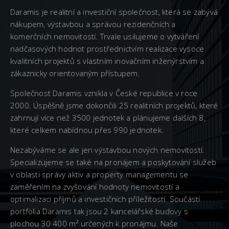
Daramis je realitní a investiční společnost, která se zabývá
nákupem, výstavbou a správou rezidenčních a
komerčních nemovitostí. Trvale usilujeme o vytváření
nadčasových hodnot prostřednictvím realizace vysoce
kvalitních projektů s vlastním inovačním inženýrstvím a
zákaznicky orientovaným přístupem.
Společnost Daramis vznikla v České republice v roce
2000. Úspěšně jsme dokončili 25 realitních projektů, které
zahrnují více než 3500 jednotek a plánujeme dalších 8,
které celkem nabídnou přes 990 jednotek.
Nezabýváme se ale jen výstavbou nových nemovitostí.
Specializujeme se také na pronájem a poskytování služeb
v oblasti správy aktiv a property managementu se
zaměřením na zvyšování hodnoty nemovitostí a
optimalizaci příjmů a investičních příležitostí. Součástí
portfolia Daramis tak jsou 2 kancelářské budovy s
plochou 30 400 m² určených k pronájmu. Naše