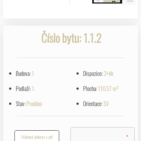
Číslo bytu: 1.1.2
Budova:
1
Dispozice:
3+kk
Podlaží:
1.
Plocha:
110.57 m²
Stav:
Prodáno
Orientace:
SV
*
Stáhnout půdorys v pdf