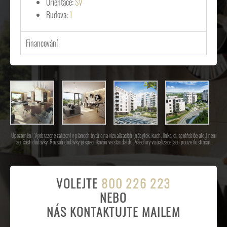
Orientace:
SV
Budova:
1
Financování
Upozornění: Vyobrazené zařízení v plánech bytů a na vizualizacích (nábytek, kuch. linka, el. spotřebiče atd.) není
součástí dodávky. Rozsah dodávky je specifikován ve standardu. Všechny vizualizace jsou pouze ilustrační.
VOLEJTE
800 226 223
NEBO
NÁS KONTAKTUJTE MAILEM