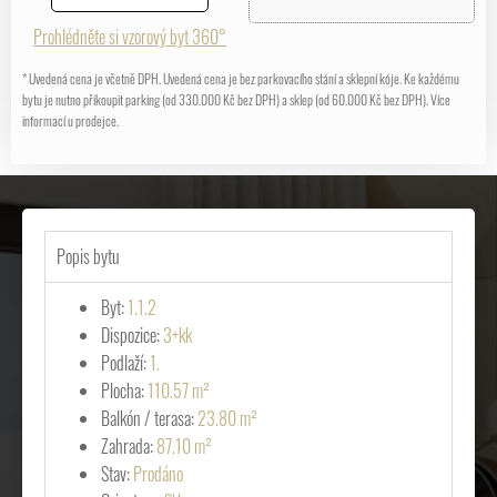
Prohlédněte si vzorový byt 360°
* Uvedená cena je včetně DPH. Uvedená cena je bez parkovacího stání a sklepní kóje. Ke každému
bytu je nutno přikoupit parking (od 330.000 Kč bez DPH) a sklep (od 60.000 Kč bez DPH). Více
informací u prodejce.
Popis bytu
Byt:
1.1.2
Dispozice:
3+kk
Podlaží:
1.
Plocha:
110.57 m²
Balkón / terasa:
23.80 m²
Zahrada:
87.10 m²
Stav:
Prodáno