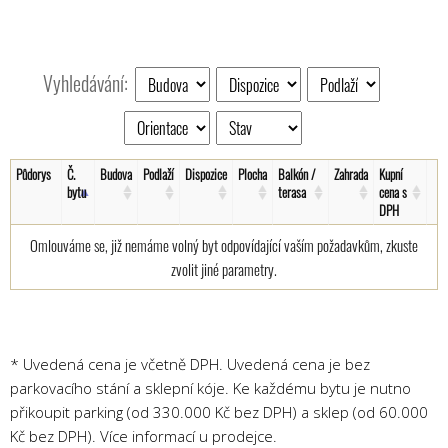
Vyhledávání:
Půdorys
Č.
Budova
Podlaží
Dispozice
Plocha
Balkón /
Zahrada
Kupní
bytu
terasa
cena s
DPH
Omlouváme se, již nemáme volný byt odpovídající vaším požadavkům, zkuste
zvolit jiné parametry.
* Uvedená cena je včetně DPH. Uvedená cena je bez
parkovacího stání a sklepní kóje. Ke každému bytu je nutno
přikoupit parking (od 330.000 Kč bez DPH) a sklep (od 60.000
Kč bez DPH). Více informací u prodejce.