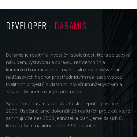
DEVELOPER -
DARAMIS
Daramis je realitní a investiční společnost, která se zabývá
nákupem, výstavbou a správou rezidenčních a
komerčních nemovitostí. Trvale usilujeme o vytváření
nadčasových hodnot prostřednictvím realizace vysoce
kvalitních projektů s vlastním inovačním inženýrstvím a
zákaznicky orientovaným přístupem.
Společnost Daramis vznikla v České republice v roce
2000. Úspěšně jsme dokončili 25 realitních projektů, které
zahrnují více než 3500 jednotek a plánujeme dalších 8,
které celkem nabídnou přes 990 jednotek.