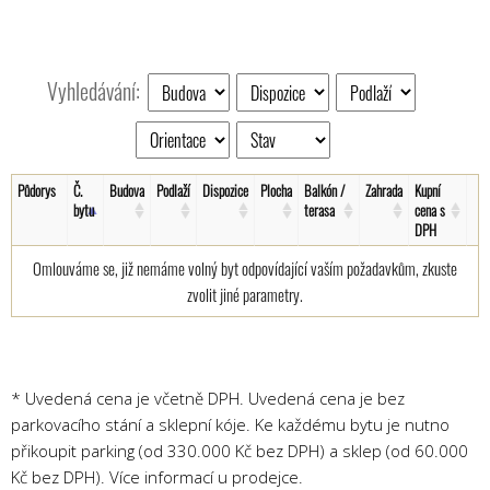
Vyhledávání:
Půdorys
Č.
Budova
Podlaží
Dispozice
Plocha
Balkón /
Zahrada
Kupní
bytu
terasa
cena s
DPH
Omlouváme se, již nemáme volný byt odpovídající vaším požadavkům, zkuste
zvolit jiné parametry.
* Uvedená cena je včetně DPH. Uvedená cena je bez
parkovacího stání a sklepní kóje. Ke každému bytu je nutno
přikoupit parking (od 330.000 Kč bez DPH) a sklep (od 60.000
Kč bez DPH). Více informací u prodejce.