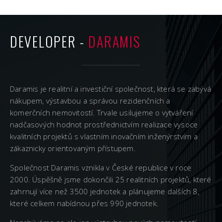
DEVELOPER -
DARAMIS
Daramis je realitní a investiční společnost, která se zabývá
nákupem, výstavbou a správou rezidenčních a
komerčních nemovitostí. Trvale usilujeme o vytváření
nadčasových hodnot prostřednictvím realizace vysoce
kvalitních projektů s vlastním inovačním inženýrstvím a
zákaznicky orientovaným přístupem.
Společnost Daramis vznikla v České republice v roce
2000. Úspěšně jsme dokončili 25 realitních projektů, které
zahrnují více než 3500 jednotek a plánujeme dalších 8,
které celkem nabídnou přes 990 jednotek.