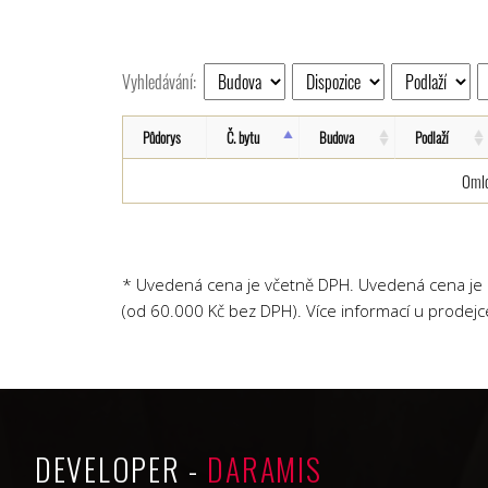
Vyhledávání:
Půdorys
Č. bytu
Budova
Podlaží
Omlo
* Uvedená cena je včetně DPH. Uvedená cena je b
(od 60.000 Kč bez DPH). Více informací u prodejc
DEVELOPER -
DARAMIS