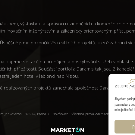
vá nákupem, výstavbou a správou rezidenčních a komerčních nemo
stním inovačním inženýrstvím a zákaznicky orientovaným přístupem
Úspěšně jsme dokončili 25 realitních projektů, které zahrnují ví
ializujeme se také na pronájem a poskytování služeb v oblasti
tičních příležitostí. Součástí portfolia Daramis tak jsou 2 kanc
stní jeden hotel v Jablonci nad Nisou.
litě realizovaných projektů zanechala společnost Daramis v Česk
Abychom poskytli
jsou soubory coo
nebo jedinečná I
dlem Jankovcova 1595/14, Praha 7 - Holešovice • Všechna práva vyhrazena.
P