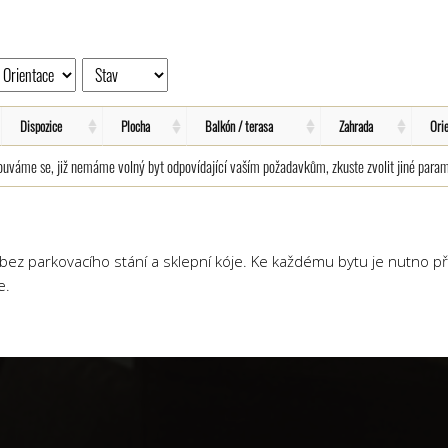
Dispozice
Plocha
Balkón / terasa
Zahrada
Ori
uváme se, již nemáme volný byt odpovídající vaším požadavkům, zkuste zvolit jiné param
ez parkovacího stání a sklepní kóje. Ke každému bytu je nutno př
e.