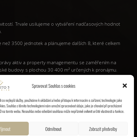
vitostí. Trvale usilujeme o vytváření nadčasových hodnot
.
ce než 3500 jednotek a plánujeme dalších 8, které celkem
 správy aktiv a property managementu se zaměřením na
elářské budovy s plochou 30 400 m² určených k pronájmu.
Spravovat Souhlas s cookies
é republice výraznou stopu a etablovala se jako vyhledávaný
 co nejlepší služby, používáme k ukládání a/nebo přístupu k informacím o zařízení, technologie jako
kies. Souhlas s těmito technologiemi nám umožní zpracovávat údaje, jako je chování při procházení
D na tomto webu. Nesouhlas nebo odvolání souhlasu může nepříznivě ovlivnit určité vlastnosti a funkce.
říjmout
Odmítnout
Zobrazit předvolby