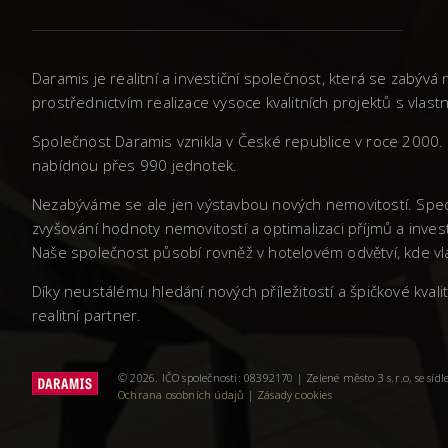
Daramis je realitní a investiční společnost, která se zabý
prostřednictvím realizace vysoce kvalitních projektů s vla
Společnost Daramis vznikla v České republice v roce 2000. 
nabídnou přes 990 jednotek.
Nezabýváme se ale jen výstavbou nových nemovitostí. Spec
zvyšování hodnoty nemovitostí a optimalizaci příjmů a inves
Naše společnost působí rovněž v hotelovém odvětví, kde vla
Díky neustálému hledání nových příležitostí a špičkové kva
realitní partner.
© 2026. IČO společnosti: 08392170 | Zelené město 3 s.r.o, se sí
Ochrana osobních údajů
|
Zásady cookies