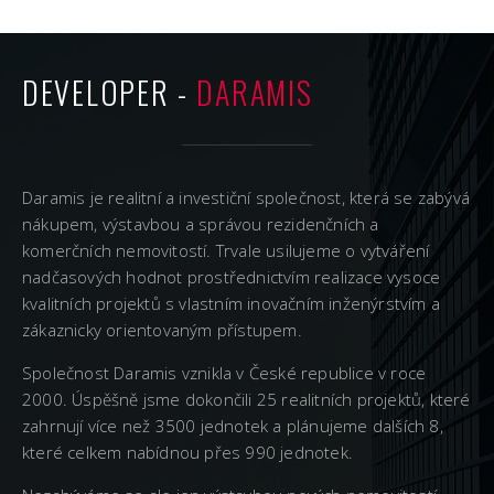
DEVELOPER -
DARAMIS
Daramis je realitní a investiční společnost, která se zabývá
nákupem, výstavbou a správou rezidenčních a
komerčních nemovitostí. Trvale usilujeme o vytváření
nadčasových hodnot prostřednictvím realizace vysoce
kvalitních projektů s vlastním inovačním inženýrstvím a
zákaznicky orientovaným přístupem.
Společnost Daramis vznikla v České republice v roce
2000. Úspěšně jsme dokončili 25 realitních projektů, které
zahrnují více než 3500 jednotek a plánujeme dalších 8,
které celkem nabídnou přes 990 jednotek.