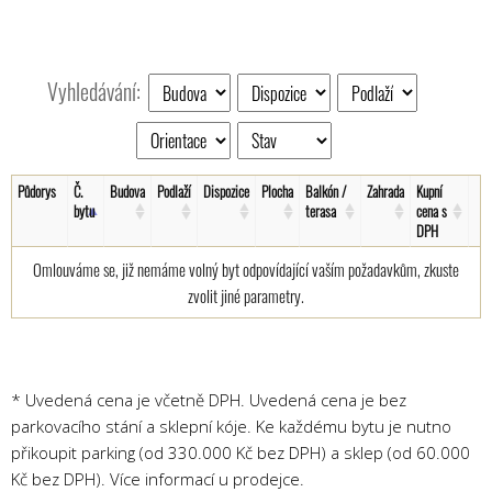
Vyhledávání:
Půdorys
Č.
Budova
Podlaží
Dispozice
Plocha
Balkón /
Zahrada
Kupní
bytu
terasa
cena s
DPH
Omlouváme se, již nemáme volný byt odpovídající vaším požadavkům, zkuste
zvolit jiné parametry.
* Uvedená cena je včetně DPH. Uvedená cena je bez
parkovacího stání a sklepní kóje. Ke každému bytu je nutno
přikoupit parking (od 330.000 Kč bez DPH) a sklep (od 60.000
Kč bez DPH). Více informací u prodejce.