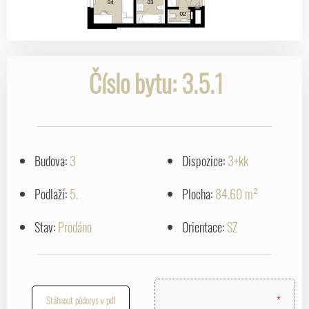
Číslo bytu: 3.5.1
Budova:
3
Dispozice:
3+kk
Podlaží:
5.
Plocha:
84.60 m²
Stav:
Prodáno
Orientace:
SZ
*
Stáhnout půdorys v pdf