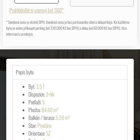
Prohlédněte si vzorový byt 360°
* Uvedená cena je včetně DPH. Uvedená cena je bez parkovacího stání a sklepní kóje. Ke každému
bytu je nutno přikoupit parking (od 330.000 Kč bez DPH) a sklep (od 60.000 Kč bez DPH). Více
informací u prodejce.
Popis bytu
Byt:
3.5.1
Dispozice:
3+kk
Podlaží:
5.
Plocha:
84.60 m²
Balkón / terasa:
5.50 m²
Stav:
Prodáno
Orientace:
SZ