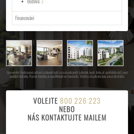
Budova:
3
Financování
Upozornění: Vyobrazené zařízení v plánech bytů a na vizualizacích (nábytek, kuch. linka, el. spotřebiče atd.) není
součástí dodávky. Rozsah dodávky je specifikován ve standardu. Všechny vizualizace jsou pouze ilustrační.
VOLEJTE
800 226 223
NEBO
NÁS KONTAKTUJTE MAILEM