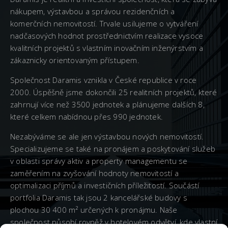
nákupem, výstavbou a správou rezidenčních a
komerčních nemovitostí. Trvale usilujeme o vytváření
nadčasových hodnot prostřednictvím realizace vysoce
kvalitních projektů s vlastním inovačním inženýrstvím a
zákaznicky orientovaným přístupem.
Společnost Daramis vznikla v České republice v roce
2000. Úspěšně jsme dokončili 25 realitních projektů, které
zahrnují více než 3500 jednotek a plánujeme dalších 8,
které celkem nabídnou přes 990 jednotek.
Nezabýváme se ale jen výstavbou nových nemovitostí.
Specializujeme se také na pronájem a poskytování služeb
v oblasti správy aktiv a property managementu se
zaměřením na zvyšování hodnoty nemovitostí a
optimalizaci příjmů a investičních příležitostí. Součástí
portfolia Daramis tak jsou 2 kancelářské budovy s
plochou 30 400 m² určených k pronájmu. Naše
společnost působí rovněž v hotelovém odvětví, kde vlastní