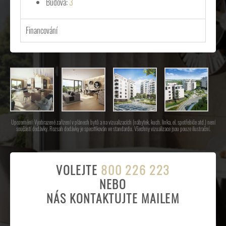
Budova:
3
Financování
Upozornění: Vyobrazené zařízení v plánech bytů a na vizualizacích (nábytek, kuch. linka, el. spotřebiče atd.) není
součástí dodávky. Rozsah dodávky je specifikován ve standardu. Všechny vizualizace jsou pouze ilustrační.
VOLEJTE
800 226 223
NEBO
NÁS KONTAKTUJTE MAILEM