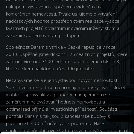
nákupem, výstavbou a správou rezidenčních a
komerčních nemovitostí. Trvale usilujeme o vytváření
nadčasových hodnot prostřednictvím realizace vysoce
kvalitních projektů s vlastním inovačním inženýrstvím a
zákaznicky orientovaným přístupem.
Společnost Daramis vznikla v České republice v roce
2000. Úspěšně jsme dokončili 25 realitních projektů, které
zahrnují více než 3500 jednotek a plánujeme dalších 8,
které celkem nabídnou přes 990 jednotek.
Nezabýváme se ale jen výstavbou nových nemovitostí.
Specializujeme se také na pronájem a poskytování služeb
v oblasti správy aktiv a property managementu se
zaměřením na zvyšování hodnoty nemovitostí a
optimalizaci příjmů a investičních příležitostí. Součástí
portfolia Daramis tak jsou 2 kancelářské budovy s
plochou 30 400 m² určených k pronájmu. Naše
společnost působí rovněž v hotelovém odvětví, kde vlastní