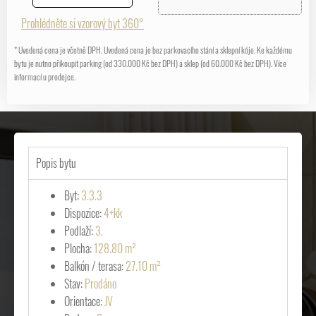
Prohlédněte si vzorový byt 360°
* Uvedená cena je včetně DPH. Uvedená cena je bez parkovacího stání a sklepní kóje. Ke každému
bytu je nutno přikoupit parking (od 330.000 Kč bez DPH) a sklep (od 60.000 Kč bez DPH). Více
informací u prodejce.
Popis bytu
Byt:
3.3.3
Dispozice:
4+kk
Podlaží:
3.
Plocha:
128.80 m²
Balkón / terasa:
27.10 m²
Stav:
Prodáno
Orientace:
JV