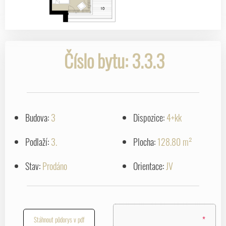
Číslo bytu: 3.3.3
Budova:
3
Dispozice:
4+kk
Podlaží:
3.
Plocha:
128.80 m²
Stav:
Prodáno
Orientace:
JV
*
Stáhnout půdorys v pdf