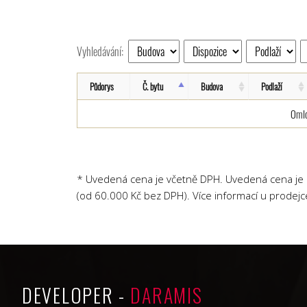
Vyhledávání:
Půdorys
Č. bytu
Budova
Podlaží
Omlo
* Uvedená cena je včetně DPH. Uvedená cena je b
(od 60.000 Kč bez DPH). Více informací u prodejc
DEVELOPER -
DARAMIS