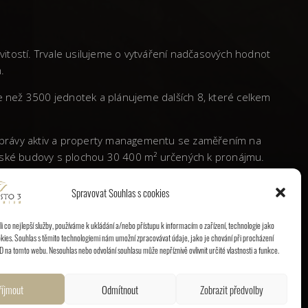
vitostí. Trvale usilujeme o vytváření nadčasových hodnot
.
ce než 3500 jednotek a plánujeme dalších 8, které celkem
 správy aktiv a property managementu se zaměřením na
elářské budovy s plochou 30 400 m² určených k pronájmu.
Spravovat Souhlas s cookies
é republice výraznou stopu a etablovala se jako vyhledávaný
 co nejlepší služby, používáme k ukládání a/nebo přístupu k informacím o zařízení, technologie jako
kies. Souhlas s těmito technologiemi nám umožní zpracovávat údaje, jako je chování při procházení
D na tomto webu. Nesouhlas nebo odvolání souhlasu může nepříznivě ovlivnit určité vlastnosti a funkce.
říjmout
Odmítnout
Zobrazit předvolby