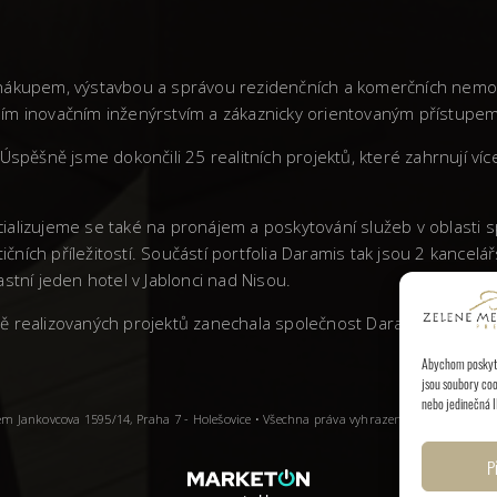
vá nákupem, výstavbou a správou rezidenčních a komerčních nemo
stním inovačním inženýrstvím a zákaznicky orientovaným přístupem
Úspěšně jsme dokončili 25 realitních projektů, které zahrnují ví
ializujeme se také na pronájem a poskytování služeb v oblasti
tičních příležitostí. Součástí portfolia Daramis tak jsou 2 kanc
stní jeden hotel v Jablonci nad Nisou.
litě realizovaných projektů zanechala společnost Daramis v Česk
Abychom poskytli
jsou soubory coo
nebo jedinečná I
dlem Jankovcova 1595/14, Praha 7 - Holešovice • Všechna práva vyhrazena.
P