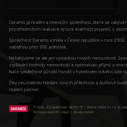
Daramis je realitní a investiční společnost, která se zabý
prostřednictvím realizace vysoce kvalitních projektů s vla
Společnost Daramis vznikla v České republice v roce 2000. 
nabídnou přes 990 jednotek.
Nezabýváme se ale jen výstavbou nových nemovitostí. Spec
zvyšování hodnoty nemovitostí a optimalizaci příjmů a inves
Naše společnost působí rovněž v hotelovém odvětví, kde vla
Díky neustálému hledání nových příležitostí a špičkové kva
realitní partner.
© 2026. IČO společnosti: 08392170 | Zelené město 3 s.r.o, se sí
Ochrana osobních údajů
|
Zásady cookies