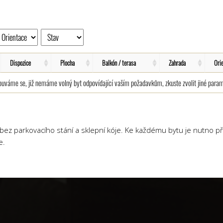
Dispozice
Plocha
Balkón / terasa
Zahrada
Ori
uváme se, již nemáme volný byt odpovídající vaším požadavkům, zkuste zvolit jiné param
ez parkovacího stání a sklepní kóje. Ke každému bytu je nutno př
e.