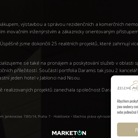
vá nákupem, výstavbou a správou rezidenčních a komerčních nemo
stním inovačním inženýrstvím a zákaznicky orientovaným přístupem
Úspěšně jsme dokončili 25 realitních projektů, které zahrnují ví
ializujeme se také na pronájem a poskytování služeb v oblasti
tičních příležitostí. Součástí portfolia Daramis tak jsou 2 kanc
stní jeden hotel v Jablonci nad Nisou.
litě realizovaných projektů zanechala společnost Daramis v Česk
Abychom poskytli
jsou soubory coo
nebo jedinečná I
dlem Jankovcova 1595/14, Praha 7 - Holešovice • Všechna práva vyhrazena.
P