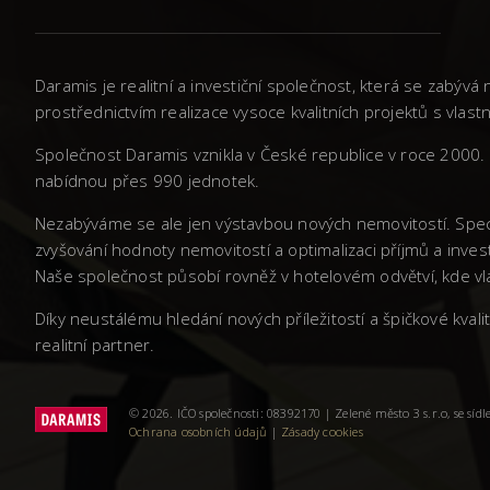
Daramis je realitní a investiční společnost, která se zabý
prostřednictvím realizace vysoce kvalitních projektů s vla
Společnost Daramis vznikla v České republice v roce 2000. 
nabídnou přes 990 jednotek.
Nezabýváme se ale jen výstavbou nových nemovitostí. Spec
zvyšování hodnoty nemovitostí a optimalizaci příjmů a inves
Naše společnost působí rovněž v hotelovém odvětví, kde vla
Díky neustálému hledání nových příležitostí a špičkové kva
realitní partner.
© 2026. IČO společnosti: 08392170 | Zelené město 3 s.r.o, se sí
Ochrana osobních údajů
|
Zásady cookies