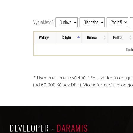
Vyhledávání:
Půdorys
Č. bytu
Budova
Podlaží
Omlo
* Uvedená cena je včetně DPH. Uvedená cena je b
(od 60.000 Kč bez DPH). Více informací u prodejc
DEVELOPER -
DARAMIS