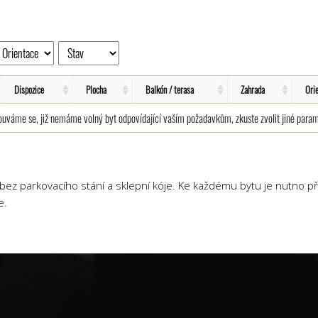
Dispozice
Plocha
Balkón / terasa
Zahrada
Ori
uváme se, již nemáme volný byt odpovídající vaším požadavkům, zkuste zvolit jiné param
ez parkovacího stání a sklepní kóje. Ke každému bytu je nutno př
e.