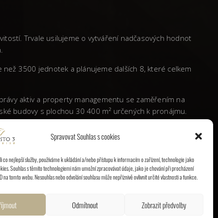
vitostí. Trvale usilujeme o vytváření nadčasových hodnot
.
ce než 3500 jednotek a plánujeme dalších 8, které celkem
 správy aktiv a property managementu se zaměřením na
elářské budovy s plochou 30 400 m² určených k pronájmu.
Spravovat Souhlas s cookies
é republice výraznou stopu a etablovala se jako vyhledávaný
 co nejlepší služby, používáme k ukládání a/nebo přístupu k informacím o zařízení, technologie jako
kies. Souhlas s těmito technologiemi nám umožní zpracovávat údaje, jako je chování při procházení
D na tomto webu. Nesouhlas nebo odvolání souhlasu může nepříznivě ovlivnit určité vlastnosti a funkce.
říjmout
Odmítnout
Zobrazit předvolby