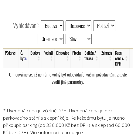
Vyhledávání:
Půdorys
Č.
Budova
Podlaží
Dispozice
Plocha
Balkón /
Zahrada
Kupní
bytu
terasa
cena s
DPH
Omlouváme se, již nemáme volný byt odpovídající vaším požadavkům, zkuste
zvolit jiné parametry.
* Uvedená cena je včetně DPH. Uvedená cena je bez
parkovacího stání a sklepní kóje. Ke každému bytu je nutno
přikoupit parking (od 330.000 Kč bez DPH) a sklep (od 60.000
Kč bez DPH). Více informací u prodejce.