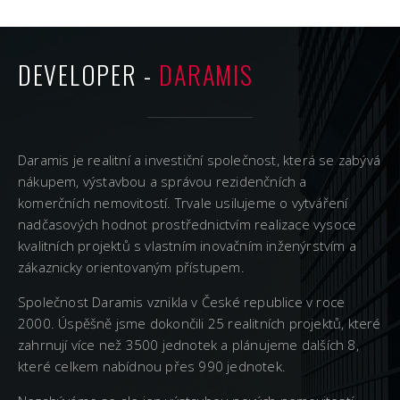
DEVELOPER -
DARAMIS
Daramis je realitní a investiční společnost, která se zabývá
nákupem, výstavbou a správou rezidenčních a
komerčních nemovitostí. Trvale usilujeme o vytváření
nadčasových hodnot prostřednictvím realizace vysoce
kvalitních projektů s vlastním inovačním inženýrstvím a
zákaznicky orientovaným přístupem.
Společnost Daramis vznikla v České republice v roce
2000. Úspěšně jsme dokončili 25 realitních projektů, které
zahrnují více než 3500 jednotek a plánujeme dalších 8,
které celkem nabídnou přes 990 jednotek.