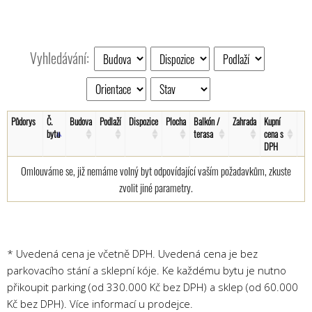
Vyhledávání:
Půdorys
Č.
Budova
Podlaží
Dispozice
Plocha
Balkón /
Zahrada
Kupní
bytu
terasa
cena s
DPH
Omlouváme se, již nemáme volný byt odpovídající vaším požadavkům, zkuste
zvolit jiné parametry.
* Uvedená cena je včetně DPH. Uvedená cena je bez
parkovacího stání a sklepní kóje. Ke každému bytu je nutno
přikoupit parking (od 330.000 Kč bez DPH) a sklep (od 60.000
Kč bez DPH). Více informací u prodejce.