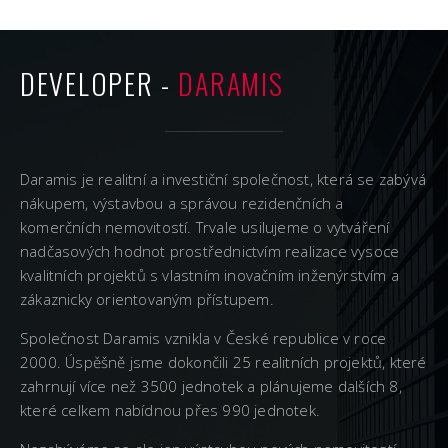
DEVELOPER -
DARAMIS
Daramis je realitní a investiční společnost, která se zabývá
nákupem, výstavbou a správou rezidenčních a
komerčních nemovitostí. Trvale usilujeme o vytváření
nadčasových hodnot prostřednictvím realizace vysoce
kvalitních projektů s vlastním inovačním inženýrstvím a
zákaznicky orientovaným přístupem.
Společnost Daramis vznikla v České republice v roce
2000. Úspěšně jsme dokončili 25 realitních projektů, které
zahrnují více než 3500 jednotek a plánujeme dalších 8,
které celkem nabídnou přes 990 jednotek.