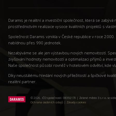
Daramis je realitní a investiční společnost, která se zabý
prostřednictvím realizace vysoce kvalitních projektů s vla
Společnost Daramis vznikla v České republice v roce 2000. 
nabídnou přes 990 jednotek.
Nezabýváme se ale jen výstavbou nových nemovitostí. Spec
zvyšování hodnoty nemovitostí a optimalizaci příjmů a inves
Naše společnost působí rovněž v hotelovém odvětví, kde vla
Díky neustálému hledání nových příležitostí a špičkové kva
realitní partner.
© 2026. IČO společnosti: 08392170 | Zelené město 3 s.r.o, se sí
Ochrana osobních údajů
|
Zásady cookies