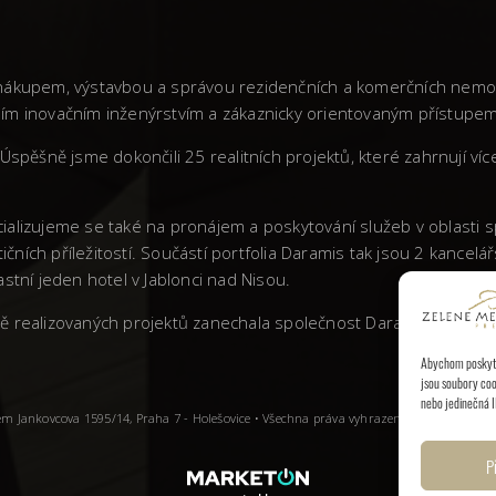
vá nákupem, výstavbou a správou rezidenčních a komerčních nemo
stním inovačním inženýrstvím a zákaznicky orientovaným přístupem
Úspěšně jsme dokončili 25 realitních projektů, které zahrnují ví
ializujeme se také na pronájem a poskytování služeb v oblasti
tičních příležitostí. Součástí portfolia Daramis tak jsou 2 kanc
stní jeden hotel v Jablonci nad Nisou.
litě realizovaných projektů zanechala společnost Daramis v Česk
Abychom poskytli
jsou soubory coo
nebo jedinečná I
dlem Jankovcova 1595/14, Praha 7 - Holešovice • Všechna práva vyhrazena.
P