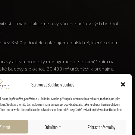
vitostí. Trvale usilujeme o vytváření nadčasových hodnot
.
ce než 3500 jednotek a plánujeme dalších 8, které celkem
 správy aktiv a property managementu se zaměřením na
elářské budovy s plochou 30 400 m² určených k pronájmu.
Spravovat Souhlas s cookies
é republice výraznou stopu a etablovala se jako vyhledávaný
 co nejlepší služby, používáme k ukládání a/nebo přístupu k informacím o zařízení, technologie jako
kies. Souhlas s těmito technologiemi nám umožní zpracovávat údaje, jako je chování při procházení
D na tomto webu. Nesouhlas nebo odvolání souhlasu může nepříznivě ovlivnit určité vlastnosti a funkce.
říjmout
Odmítnout
Zobrazit předvolby