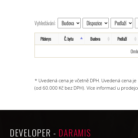
Vyhledávání:
Půdorys
Č. bytu
Budova
Podlaží
Omlo
* Uvedená cena je včetně DPH. Uvedená cena je b
(od 60.000 Kč bez DPH). Více informací u prodejc
DEVELOPER -
DARAMIS