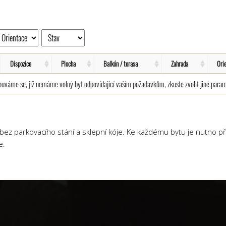
Dispozice
Plocha
Balkón / terasa
Zahrada
Ori
uváme se, již nemáme volný byt odpovídající vaším požadavkům, zkuste zvolit jiné param
ez parkovacího stání a sklepní kóje. Ke každému bytu je nutno př
e.