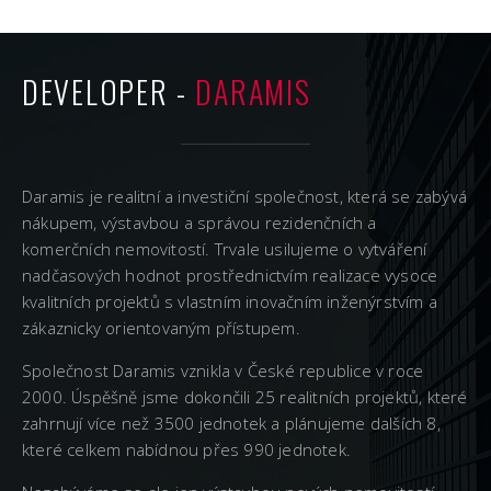
DEVELOPER -
DARAMIS
Daramis je realitní a investiční společnost, která se zabývá
nákupem, výstavbou a správou rezidenčních a
komerčních nemovitostí. Trvale usilujeme o vytváření
nadčasových hodnot prostřednictvím realizace vysoce
kvalitních projektů s vlastním inovačním inženýrstvím a
zákaznicky orientovaným přístupem.
Společnost Daramis vznikla v České republice v roce
2000. Úspěšně jsme dokončili 25 realitních projektů, které
zahrnují více než 3500 jednotek a plánujeme dalších 8,
které celkem nabídnou přes 990 jednotek.