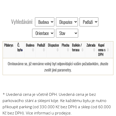
Vyhledávání:
Půdorys
Č.
Budova
Podlaží
Dispozice
Plocha
Balkón /
Zahrada
Kupní
bytu
terasa
cena s
DPH
Omlouváme se, již nemáme volný byt odpovídající vaším požadavkům, zkuste
zvolit jiné parametry.
* Uvedená cena je včetně DPH. Uvedená cena je bez
parkovacího stání a sklepní kóje. Ke každému bytu je nutno
přikoupit parking (od 330.000 Kč bez DPH) a sklep (od 60.000
Kč bez DPH). Více informací u prodejce.