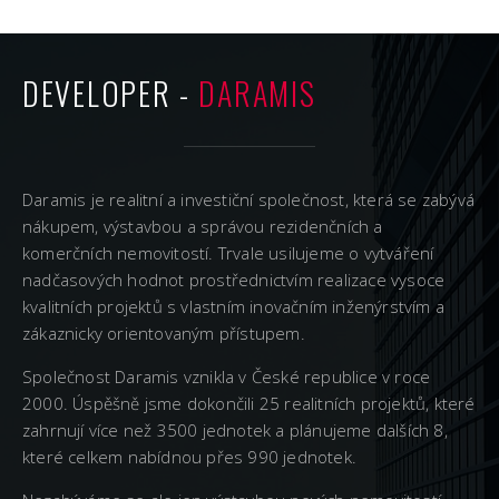
DEVELOPER -
DARAMIS
Daramis je realitní a investiční společnost, která se zabývá
nákupem, výstavbou a správou rezidenčních a
komerčních nemovitostí. Trvale usilujeme o vytváření
nadčasových hodnot prostřednictvím realizace vysoce
kvalitních projektů s vlastním inovačním inženýrstvím a
zákaznicky orientovaným přístupem.
Společnost Daramis vznikla v České republice v roce
2000. Úspěšně jsme dokončili 25 realitních projektů, které
zahrnují více než 3500 jednotek a plánujeme dalších 8,
které celkem nabídnou přes 990 jednotek.