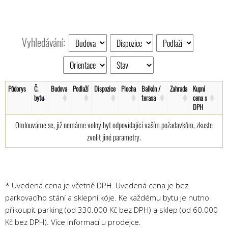
Vyhledávání:
Půdorys
Č.
Budova
Podlaží
Dispozice
Plocha
Balkón /
Zahrada
Kupní
bytu
terasa
cena s
DPH
Omlouváme se, již nemáme volný byt odpovídající vaším požadavkům, zkuste
zvolit jiné parametry.
* Uvedená cena je včetně DPH. Uvedená cena je bez
parkovacího stání a sklepní kóje. Ke každému bytu je nutno
přikoupit parking (od 330.000 Kč bez DPH) a sklep (od 60.000
Kč bez DPH). Více informací u prodejce.