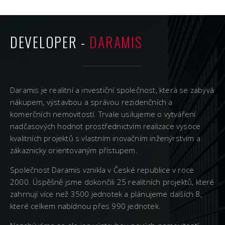
DEVELOPER -
DARAMIS
Daramis je realitní a investiční společnost, která se zabývá
nákupem, výstavbou a správou rezidenčních a
komerčních nemovitostí. Trvale usilujeme o vytváření
nadčasových hodnot prostřednictvím realizace vysoce
kvalitních projektů s vlastním inovačním inženýrstvím a
zákaznicky orientovaným přístupem.
Společnost Daramis vznikla v České republice v roce
2000. Úspěšně jsme dokončili 25 realitních projektů, které
zahrnují více než 3500 jednotek a plánujeme dalších 8,
které celkem nabídnou přes 990 jednotek.