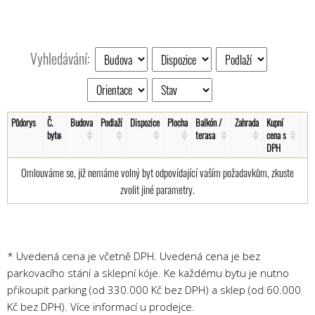
Vyhledávání:
Půdorys
Č.
Budova
Podlaží
Dispozice
Plocha
Balkón /
Zahrada
Kupní
bytu
terasa
cena s
DPH
Omlouváme se, již nemáme volný byt odpovídající vaším požadavkům, zkuste
zvolit jiné parametry.
* Uvedená cena je včetně DPH. Uvedená cena je bez
parkovacího stání a sklepní kóje. Ke každému bytu je nutno
přikoupit parking (od 330.000 Kč bez DPH) a sklep (od 60.000
Kč bez DPH). Více informací u prodejce.