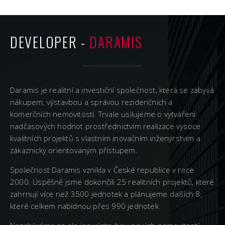
DEVELOPER -
DARAMIS
Daramis je realitní a investiční společnost, která se zabývá
nákupem, výstavbou a správou rezidenčních a
komerčních nemovitostí. Trvale usilujeme o vytváření
nadčasových hodnot prostřednictvím realizace vysoce
kvalitních projektů s vlastním inovačním inženýrstvím a
zákaznicky orientovaným přístupem.
Společnost Daramis vznikla v České republice v roce
2000. Úspěšně jsme dokončili 25 realitních projektů, které
zahrnují více než 3500 jednotek a plánujeme dalších 8,
které celkem nabídnou přes 990 jednotek.